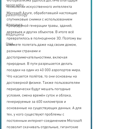
Фотореализма удалось достичь благодаря 
geography
технологии искусственного интеллекта 
Microsoft Azure, обработавшей настоящие 
paleontology
спутниковые снимки с использованием 
dinosaurs
процедурной генерации травы, зданий, 
деревьев и других объектов. В итоге всё 
медицина
превратилось в полноценное 3D. Поэтому вы 
DNA
сможете полетать даже над своим домом, 
разными странами и 
достопримечательностями, включая 
природные. В пути разрешается делать 
посадки на один из 40 000 аэропортов мира.
Что касается полётов, то они основаны на 
достоверной физике. Также пользователям 
периодически будут мешать погодные 
условия, смена времён суток и облака, 
генерируемые за 600 километров и 
основанные на существующих данных. А для 
тех, у кого существуют проблемы с 
постоянным интернет-соединением Microsoft 
позволит скачивать отдельные, гигантские 