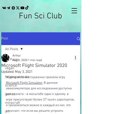
Fun Sci Club
Post
All Posts
Arthur
All Posts
Aug 8, 2020
1 min read
Microsoft Flight Simulator 2020
vegan
Updated:
May 3, 2021
helping animals
Журналисты восторженно приняли игру 
Microsoft Flight Simulator
. В данном 
science
авиасимуляторе для исследования доступна 
games
вся планета - в масштабе один к одному. в 
игре присутствуют более 37 тысяч аэропортов, 
minecraft
и приземлиться можно в каждый из них. это 
означает, что если вы решите устроить 
art