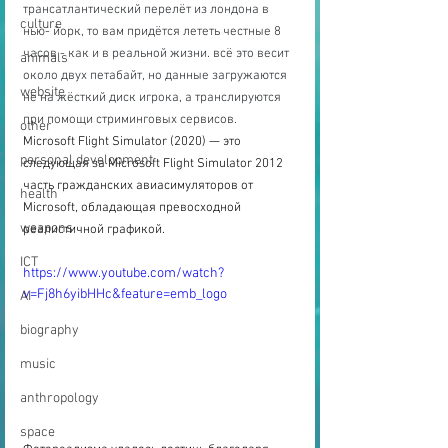
трансатлантический перелёт из лондона в 
culture
нью- йорк, то вам придётся лететь честные 8 
часов - как и в реальной жизни. всё это весит 
animals
около двух петабайт, но данные загружаются 
website
не на жёсткий диск игрока, а транслируются 
при помощи стриминговых сервисов.
other
Microsoft Flight Simulator (2020) — это 
personal development
следующая за Microsoft Flight Simulator 2012 
часть гражданских авиасимуляторов от 
health
Microsoft, обладающая превосходной 
weapons
реалистичной графикой.
ICT
https://www.youtube.com/watch?
v=Fj8h6yibHHc&feature=emb_logo
AI
biography
music
anthropology
space