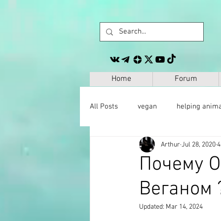
Home
Forum
All Posts
vegan
helping anim
Arthur
Jul 28, 2020
4
other
personal development
Почему О
Веганом 
space
geography
paleo
Updated:
Mar 14, 2024