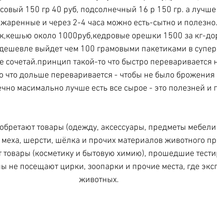
совый 150 гр 40 руб, подсолнечный 16 р 150 гр. а лучше
жаренные и через 2-4 часа можно есть-сытно и полезно.
к,кешью около 1000руб,кедровые орешки 1500 за кг-дор
 дешевле выйдет чем 100 грамовыми пакетиками в супер
е сочетай.принцип такой-то что быстро переваривается 
о что дольше переваривается - чтобы не было брожения и
чно масимально лучше есть все сырое - это полезней и 
бретают товары (одежду, аксессуары, предметы мебели и 
 меха, шерсти, шёлка и прочих материалов животного п
 товары (косметику и бытовую химию), прошедшие тести
ы не посещают цирки, зоопарки и прочие места, где экс
животных.