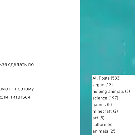
зя сделать по 
All Posts
(583)
583 po
vegan
(13)
13 posts
уют - поэтому 
helping animals
(3)
3 
сли питаться 
science
(197)
197 post
games
(5)
5 posts
minecraft
(2)
2 posts
art
(5)
5 posts
culture
(6)
6 posts
animals
(25)
25 posts