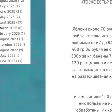
ugust 2025
(12)
12 posts
ЧТО ЖЕ ЕСТЬ?
July 2025
(17)
17 posts
June 2025
(21)
21 posts
May 2025
(24)
24 posts
April 2025
(17)
17 posts
March 2025
(8)
8 posts
Яблоки около 70 руб
bruary 2025
(1)
1 post
руб за кг-пока что-
ugust 2023
(1)
1 post
любимые от 62 до 84 
tember 2022
(8)
8 posts
400 гр 36 руб (я ее
ugust 2022
(9)
9 posts
July 2022
(5)
5 posts
300р за кг .бананы 7
June 2022
(11)
11 posts
130 р кг,(можно и п
за кг выходят-но я 
на развес-цветная к
изюм,финики 150 р 
них пользы не ищ
обработаны. Их хо