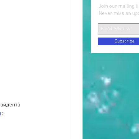
Join our mailing li
Never miss an up
Subscribe
езидента 
g
 :