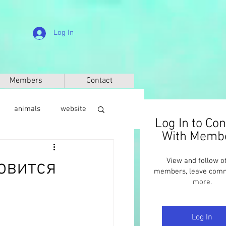
Log In
Members
Contact
animals
website
Log In to Co
With Memb
sic
anthropology
овится
View and follow o
members, leave com
more.
Log In