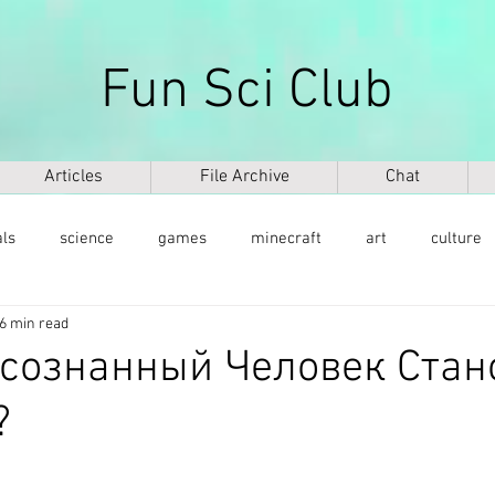
Fun Sci Club
Articles
File Archive
Chat
als
science
games
minecraft
art
culture
6 min read
health
weapons
ICT
AI
biography
mu
сознанный Человек Стан
?
ntology
dinosaurs
медицина
DNA