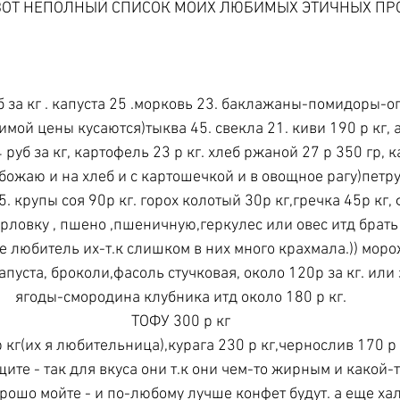
 ВОТ НЕПОЛНЫЙ СПИСОК МОИХ ЛЮБИМЫХ ЭТИЧНЫХ ПРОД
 за кг . капуста 25 .морковь 23. баклажаны-помидоры-о
зимой цены кусаются)тыква 45. свекла 21. киви 190 р кг,
руб за кг, картофель 23 р кг. хлеб ржаной 27 р 350 гр, 
 обожаю и на хлеб и с картошечкой и в овощное рагу)петр
5. крупы соя 90р кг. горох колотый 30р кг,гречка 45р кг,
ерловку , пшено ,пшеничную,геркулес или овес итд брать 
не любитель их-т.к слишком в них много крахмала.)) мор
апуста, броколи,фасоль стучковая, около 120р за кг. ил
ягоды-смородина клубника итд около 180 р кг. 
ТОФУ 300 р кг 
кг(их я любительница),курага 230 р кг,чернослив 170 р к
ите - так для вкуса они т.к они чем-то жирным и какой-т
рошо мойте - и по-любому лучше конфет будут. а еще хал