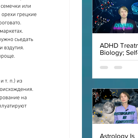
 семечки или 
 орехи грецкие 
оговато. 
маркетах. 
нужно сьедать 
ADHD Treatm
 вздутия. 
Biology; Self
проще.
Acceptance;
Interviews;
ADHD
т. п.) из 
роисхождения. 
рование на 
плуатируют 
Astrology Is