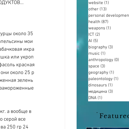
УКТОВ... 
website
(1)
1 post
other
(13)
13 posts
personal developmen
health
(87)
87 posts
weapons
(1)
1 post
гурцы около 35 
ICT
(2)
2 posts
AI
(5)
5 posts
 апельсины мои 
biography
(3)
3 posts
кабачковая икра 
music
(1)
1 post
ушка или укроп 
anthropology
(0)
0 pos
 фасоль красная 
space
(3)
3 posts
они около 25 р 
geography
(1)
1 post
paleontology
(1)
1 pos
оженная зелень 
dinosaurs
(1)
1 post
и замороженные 
медицина
(3)
3 posts
DNA
(1)
1 post
г. а вообще в 
Feature
о серой все 
ва 250 гр 24 