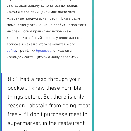
откладывая задачу докопаться до правды, 
какой же всё-таки ценой мне достаются 
животные продукты, на потом. Пока в один 
момент стену отрицания не пробил напор моих 
мыслей. Если я правильно вспоминаю 
хронологию событий, свое изучение данного 
вопроса я начал с этого замечательного 
сайта
. Прочёл их 
брошюру
. Списался с 
командой сайта. Цитирую нашу переписку :
Я :
 "I had a read through your 
booklet. I knew these horrible 
things before. But there is only 
reason I abstain from going meat 
free - if I don't purchase meat in 
supermarket, in the restaurant, 