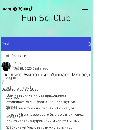
Fun Sci Club
Post
All Posts
Arthur
All Posts
Jul 28, 2020
5 min read
Сколько Животных Убивает Мясоед
vegan
?
helping animals
Updated:
Aug 29, 2020
Вам наверняка ни раз приходилось 
science
сталкиваться с информацией про жуткую 
games
участь животных на фермах и бойнях, от 
которой Вы скорее всего быстро отмахнулись, 
minecraft
прикрываясь внутренними мыслительными 
art
шаблонами "человеку нужно есть мясо, 