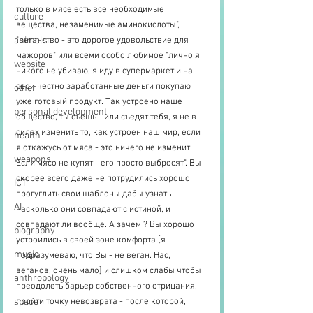
только в мясе есть все необходимые 
culture
вещества, незаменимые аминокислоты", 
animals
"веганство - это дорогое удовольствие для 
мажоров" или всеми особо любимое "лично я 
website
никого не убиваю, я иду в супермаркет и на 
свои честно заработанные деньги покупаю 
other
уже готовый продукт. Так устроено наше 
personal development
общество, ты съешь - или съедят тебя, я не в 
силах изменить то, как устроен наш мир, если 
health
я откажусь от мяса - это ничего не изменит. 
weapons
Если мясо не купят - его просто выбросят". Вы 
скорее всего даже не потрудились хорошо 
ICT
прогуглить свои шаблоны дабы узнать 
AI
насколько они совпадают с истиной, и 
совпадают ли вообще. А зачем ? Вы хорошо 
biography
устроились в своей зоне комфорта [я 
music
подразумеваю, что Вы - не веган. Нас, 
веганов, очень мало] и слишком слабы чтобы 
anthropology
преодолеть барьер собственного отрицания, 
space
пройти точку невозврата - после которой, 