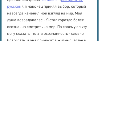
просмотрев фильм "
Земляне
" (
смотреть на 
русском
), я наконец принял выбор, который 
навсегда изменил мой взгляд на мир. Моя 
душа возрадовалась. Я стал гораздо более 
осознанно смотреть на мир. По своему опыту 
могу сказать что эта осознанность - словно 
благодать, и она приносит в жизнь счастье и 
самые лучшие перемены. По крайней мере, в 
моём случае.
Недавно мне нужно было прибегнуть к 
статистике, чтобы узнать сколько примерно 
животных убивает мясоед своим рационом за 
год - или спасает веган. Если хотите просто 
узнать ответ, то пожалуйста. В США 
примерно 
от 371 до 582 животных 
спасает в 
год 
вегетарианец (не веган !).
 Веганы спасают 
куда больше животных. Если Вы думаете что 
рыба, морепродукты 