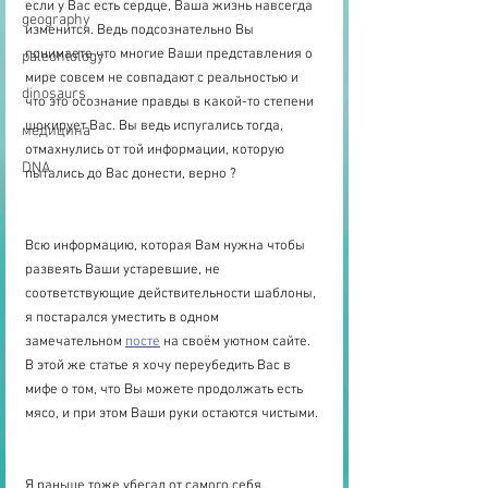
если у Вас есть сердце, Ваша жизнь навсегда 
geography
изменится. Ведь подсознательно Вы 
понимаете что многие Ваши представления о 
paleontology
мире совсем не совпадают с реальностью и 
dinosaurs
что это осознание правды в какой-то степени 
шокирует Вас. Вы ведь испугались тогда, 
медицина
отмахнулись от той информации, которую 
DNA
пытались до Вас донести, верно ?
Всю информацию, которая Вам нужна чтобы 
развеять Ваши устаревшие, не 
соответствующие действительности шаблоны, 
я постарался уместить в одном 
замечательном 
посте
 на своём уютном сайте. 
В этой же статье я хочу переубедить Вас в 
мифе о том, что Вы можете продолжать есть 
мясо, и при этом Ваши руки остаются чистыми.
Я раньше тоже убегал от самого себя, 